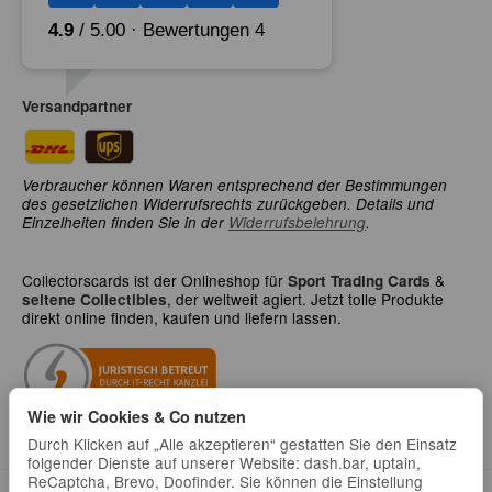
Versandpartner
Verbraucher können Waren entsprechend der Bestimmungen
des gesetzlichen Widerrufsrechts zurückgeben. Details und
Einzelheiten finden Sie in der
Widerrufsbelehrung
.
Collectorscards ist der Onlineshop für
&
Sport Trading Cards
, der weltweit agiert. Jetzt tolle Produkte
seltene Collectibles
direkt online finden, kaufen und liefern lassen.
Wie wir Cookies & Co nutzen
Durch Klicken auf „Alle akzeptieren“ gestatten Sie den Einsatz
folgender Dienste auf unserer Website: dash.bar, uptain,
ReCaptcha, Brevo, Doofinder. Sie können die Einstellung