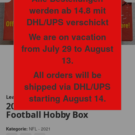
werden ab 14.8 mit
DHL/UPS verschickt
We are on vacation
from July 29 to August
13.
All orders will be
shipped via DHL/UPS
starting August 14.
Leaf
2021 Leaf Pro Set Metal
Football Hobby Box
NFL - 2021
Kategorie: