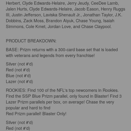
Herbert, Clyde Edwards-Helaire, Jerry Jeudy, CeeDee Lamb,
Jalen Hurts, Clyde Edwards-Helaire, Jacob Eason, Henry Ruggs
III, Justin Jefferson, Laviska Shenault Jr., Jonathan Taylor, J.K.
Dobbins, Zack Moss, Brandon Aiyuk, Chase Young, Isaiah
Simmons, Cole Kmet, Jordan Love, and Chase Claypool.
PRODUCT BREAKDOWN:
BASE: Prizm returns with a 300-card base set that is loaded
with veterans and legends from every franchise!
Silver (not #'d)
Red (not #'d)
Blue (not #'d)
Lazer (not #'d)
ROOKIES: Find 100 of the NFL's top newcomers in Rookies.
Find the SSP Blue Prizm parallel, only found in Blaster! Find 3
Lazer Prizm parallels per box, on average! Chase the very
popular and hard to find
Red Prizm parallel! Blaster Only!
Silver (not #'d)
Red (not #'d)