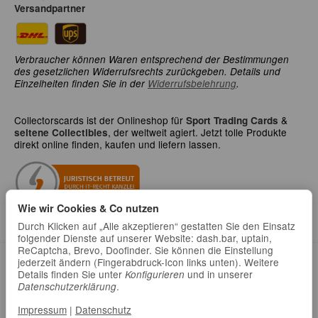
Versandpartner
Verbraucher können Waren entsprechend der Bestimmungen
des gesetzlichen Widerrufsrechts zurückgeben. Details und
Einzelheiten finden Sie in der
Widerrufsbelehrung
.
Collectorscards ist der Onlineshop für
&
Sport Trading Cards
, der weltweit agiert. Jetzt tolle Produkte
seltene Collectibles
direkt online finden, kaufen und liefern lassen.
Wie wir Cookies & Co nutzen
Durch Klicken auf „Alle akzeptieren“ gestatten Sie den Einsatz
folgender Dienste auf unserer Website: dash.bar, uptain,
ReCaptcha, Brevo, Doofinder. Sie können die Einstellung
jederzeit ändern (Fingerabdruck-Icon links unten). Weitere
Datenschutz
•
Impressum
Details finden Sie unter
und in unserer
Konfigurieren
.
Datenschutzerklärung
Impressum
|
Datenschutz