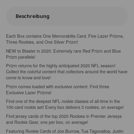
Beschreibung
Each Box contains One Memorabilia Card, Five Lazer Prizms,
Three Rookies, and One Silver Prizm!
NEW to Blaster in 2020: Extremely rare Red Prizm and Blue
Prizm parallels!
Prizm returns for the highly anticipated 2020 NFL season!
Collect the colorful content that collectors around the world have
come to know and love!
Prizm comes loaded with exclusive content. Find three
Exclusive Lazer Prizms!
Find one of the deepest NFL rookie classes of all-time in the
100-card rookie set! Every box delivers 3 rookies, on average!
Find jersey cards of the top 2020 Rookies in Premier Jerseys
and Rookie Gear, one per box, on average!
Featuring Rookie Cards of Joe Burrow, Tua Tagovailoa, Justin