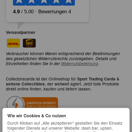
Versandpartner
Verbraucher können Waren entsprechend der Bestimmungen
des gesetzlichen Widerrufsrechts zurückgeben. Details und
Einzelheiten finden Sie in der
Widerrufsbelehrung
.
Collectorscards ist der Onlineshop für
&
Sport Trading Cards
, der weltweit agiert. Jetzt tolle Produkte
seltene Collectibles
direkt online finden, kaufen und liefern lassen.
Wie wir Cookies & Co nutzen
Durch Klicken auf „Alle akzeptieren“ gestatten Sie den Einsatz
folgender Dienste auf unserer Website: dash.bar, uptain,