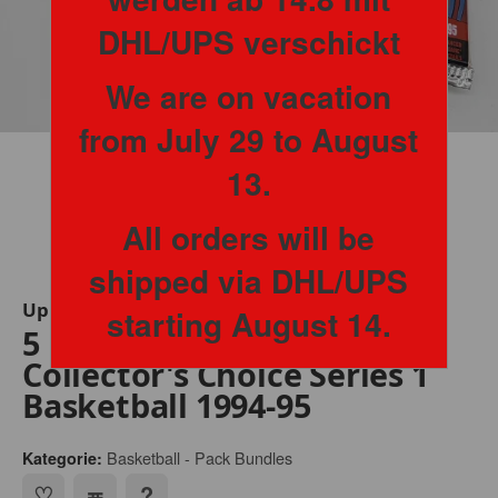
DHL/UPS verschickt
We are on vacation
from July 29 to August
13.
All orders will be
shipped via DHL/UPS
Upper Deck
starting August 14.
5 Packs Upper Deck
Collector's Choice Series 1
Basketball 1994-95
Basketball - Pack Bundles
Kategorie: