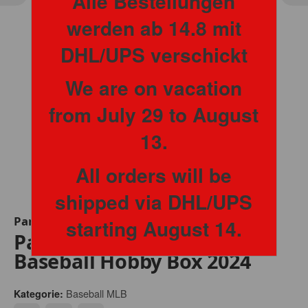
Alle Bestellungen
werden ab 14.8 mit
DHL/UPS verschickt
We are on vacation
from July 29 to August
13.
All orders will be
shipped via DHL/UPS
Panini
starting August 14.
Panini Boys of Summer
Baseball Hobby Box 2024
Baseball MLB
Kategorie: