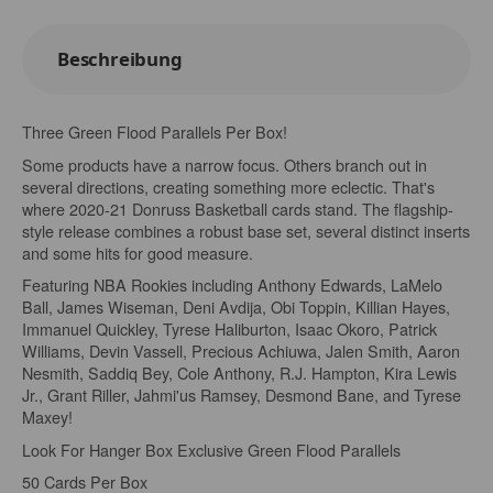
Beschreibung
Three Green Flood Parallels Per Box!
Some products have a narrow focus. Others branch out in
several directions, creating something more eclectic. That's
where 2020-21 Donruss Basketball cards stand. The flagship-
style release combines a robust base set, several distinct inserts
and some hits for good measure.
Featuring NBA Rookies including Anthony Edwards, LaMelo
Ball, James Wiseman, Deni Avdija, Obi Toppin, Killian Hayes,
Immanuel Quickley, Tyrese Haliburton, Isaac Okoro, Patrick
Williams, Devin Vassell, Precious Achiuwa, Jalen Smith, Aaron
Nesmith, Saddiq Bey, Cole Anthony, R.J. Hampton, Kira Lewis
Jr., Grant Riller, Jahmi'us Ramsey, Desmond Bane, and Tyrese
Maxey!
Look For Hanger Box Exclusive Green Flood Parallels
50 Cards Per Box