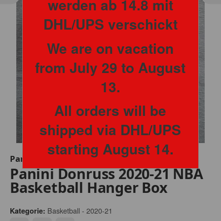
werden ab 14.8 mit
DHL/UPS verschickt
We are on vacation
from July 29 to August
13.
All orders will be
shipped via DHL/UPS
starting August 14.
Panini
Panini Donruss 2020-21 NBA
Basketball Hanger Box
Basketball - 2020-21
Kategorie: