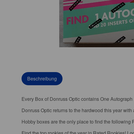
Beschreibung
Every Box of Donruss Optic contains One Autograph a
Donruss Optic returns to the hardwood this year with a
Hobby boxes are the only place to find the following P
Find the top rookies of the year in Rated Rookies! Loo