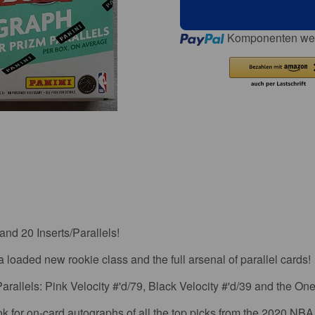
Loading...
Komponenten wer
nd 20 Inserts/Parallels!
 loaded new rookie class and the full arsenal of parallel cards!
arallels: Pink Velocity #'d/79, Black Velocity #'d/39 and the On
k for on-card autographs of all the top picks from the 2020 NBA 