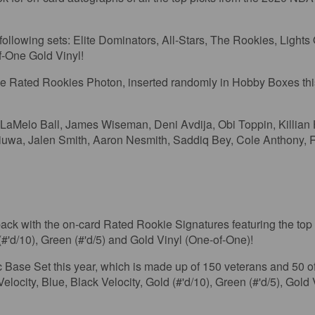
e following sets: Elite Dominators, All-Stars, The Rookies, Light
of-One Gold Vinyl!
 Rated Rookies Photon, inserted randomly in Hobby Boxes this 
aMelo Ball, James Wiseman, Deni Avdija, Obi Toppin, Killian 
iuwa, Jalen Smith, Aaron Nesmith, Saddiq Bey, Cole Anthony, R.J
th the on-card Rated Rookie Signatures featuring the top roo
(#'d/10), Green (#'d/5) and Gold Vinyl (One-of-One)!
 Base Set this year, which is made up of 150 veterans and 50 of t
ocity, Blue, Black Velocity, Gold (#'d/10), Green (#'d/5), Gold