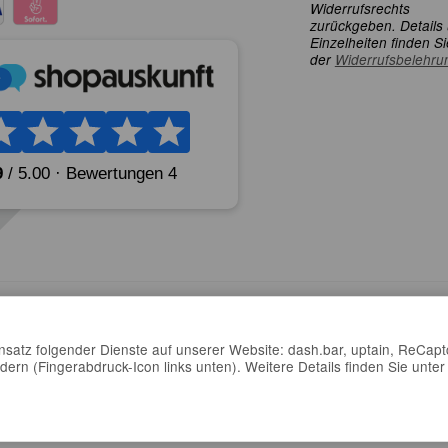
Widerrufsrechts
zurückgeben. Details
Einzelheiten finden Si
der
Widerrufsbelehru
insatz folgender Dienste auf unserer Website: dash.bar, uptain, ReCapt
dern (Fingerabdruck-Icon links unten). Weitere Details finden Sie unter
rsand
© collectorscards.de
collectorscards.de
Powered by
J