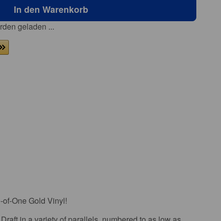
In den Warenkorb
den geladen ...
e-of-One Gold Vinyl!
Draft in a variety of parallels, numbered to as low as