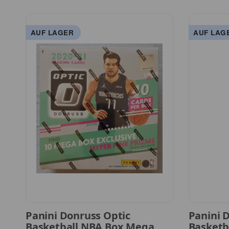
AUF LAGER
AUF LAG
Panini Donruss Optic
Panini 
Basketball NBA Box Mega
Basketb