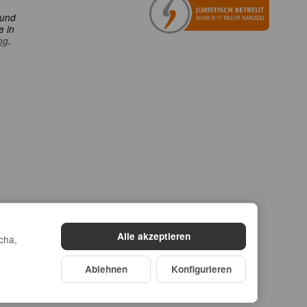
 und
e in
ng
.
Alle akzeptieren
cha,
Ablehnen
Konfigurieren
TL-Shop
Made with
♥
by
eRock Creations