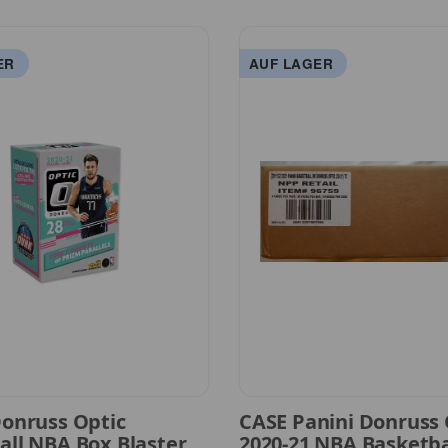
ER
AUF LAGER
Donruss Optic
CASE Panini Donruss 
all NBA Box Blaster
2020-21 NBA Basketbal