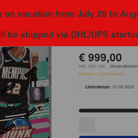
Basketbal
 on vacation from July 29 to Aug
ill be shipped via DHL/UPS starti
Kategorie:
Basketball - 2
€ 999,00
inkl. 19% USt. ,
Versandkosten
Knapper Lagerbestand
10.08.2026 -
Lieferdatum: