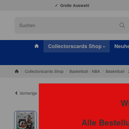
Große Auswahl
#custom.linkHome#
Collectorscards Shop
Neuhe
/
Collectorscards Shop
/
Basketball - NBA
/
Basketball -
Startseite
Vorherige
Wi
Alle Bestel