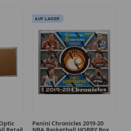
AUF LAGER
A
Optic
Panini Chronicles 2019-20
P
l Retail
NBA Basketball HOBBY Box
B