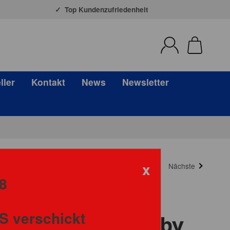
Top Kundenzufriedenheit
ller
Kontakt
News
Newsletter
x
Nächste
8
S verschickt
nruss Optic Hobby