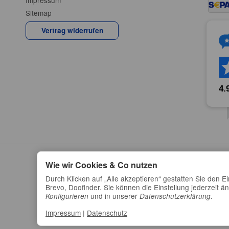
Impressum
Sitemap
Vertrag widerrufen
Wie wir Cookies & Co nutzen
Durch Klicken auf „Alle akzeptieren“ gestatten Sie den E
Brevo, Doofinder. Sie können die Einstellung jederzeit än
und in unserer
.
Konfigurieren
Datenschutzerklärung
Impressum
|
Datenschutz
*
Alle Preise inkl. gesetzlicher USt., zzgl.
Ve