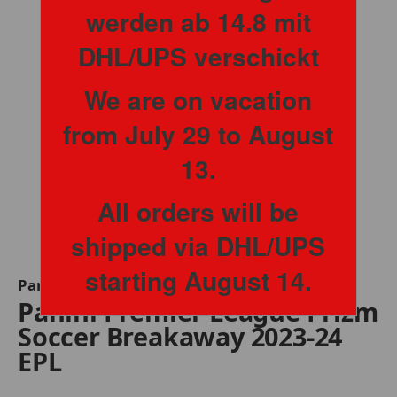
werden ab 14.8 mit
DHL/UPS verschickt
We are on vacation
from July 29 to August
13.
All orders will be
shipped via DHL/UPS
starting August 14.
Panini
Panini Premier League Prizm
Soccer Breakaway 2023-24
EPL