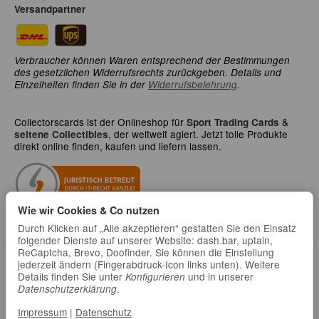
Versandpartner
Verbraucher können Waren entsprechend der Bestimmungen
des gesetzlichen Widerrufsrechts zurückgeben. Details und
Einzelheiten finden Sie in der
Widerrufsbelehrung
.
Collectorscards ist der Onlineshop für
&
Sport Trading Cards
, der weltweit agiert. Jetzt tolle Produkte
seltene Collectibles
direkt online finden, kaufen und liefern lassen.
Wie wir Cookies & Co nutzen
Durch Klicken auf „Alle akzeptieren“ gestatten Sie den Einsatz
folgender Dienste auf unserer Website: dash.bar, uptain,
ReCaptcha, Brevo, Doofinder. Sie können die Einstellung
Datenschutz
•
Impressum
jederzeit ändern (Fingerabdruck-Icon links unten). Weitere
Details finden Sie unter
und in unserer
Konfigurieren
.
Datenschutzerklärung
Impressum
|
Datenschutz