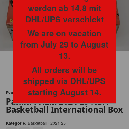
werden ab 14.8 mit
DHL/UPS verschickt
We are on vacation
from July 29 to August
13.
All orders will be
shipped via DHL/UPS
starting August 14.
Panini
Panini Prizm 2024-25 NBA
Basketball International Box
Basketball - 2024-25
Kategorie: