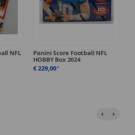
all NFL
Panini Score Football NFL
P
HOBBY Box 2024
Bl
Cu
€ 229,00
*
€