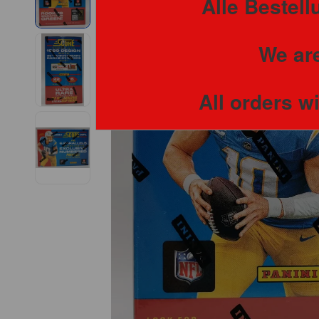
Alle Bestel
We are
All orders w