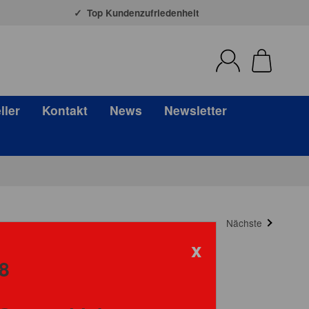
Top Kundenzufriedenheit
ller
Kontakt
News
Newsletter
Nächste
x
8
ore Football NFL