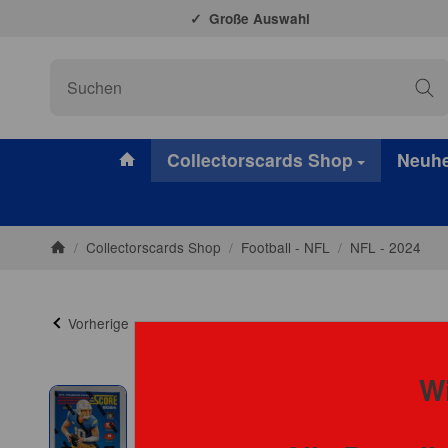
Große Auswahl
#custom.linkHome#
Collectorscards Shop
Neuhe
/
Collectorscards Shop
/
Football - NFL
/
NFL - 2024
Startseite
Vorherige
Wi