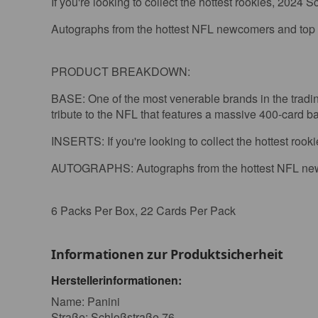
If you're looking to collect the hottest rookies, 2024 
Autographs from the hottest NFL newcomers and top su
PRODUCT BREAKDOWN:
BASE: One of the most venerable brands in the trading
tribute to the NFL that features a massive 400-card 
INSERTS: If you're looking to collect the hottest rook
AUTOGRAPHS: Autographs from the hottest NFL newcom
6 Packs Per Box, 22 Cards Per Pack
Informationen zur Produktsicherheit
Herstellerinformationen:
Name: Panini
Straße: Schloßstraße 76