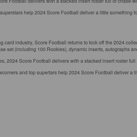
Score Football delivers with a stacked insert roster full of chase-
perstars help 2024 Score Football deliver a little something f
 card industry, Score Football returns to kick off the 2024 col
base set (including 100 Rookies), dynamic inserts, autographs 
ies, 2024 Score Football delivers with a stacked insert roster ful
ers and top supertars help 2024 Score Football deliver a litt