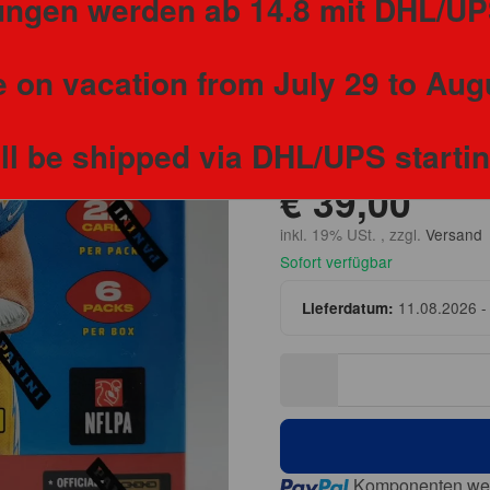
lungen werden ab 14.8 mit DHL/UP
Blaster B
 on vacation from July 29 to Aug
Kategorie:
NFL - 2024
ill be shipped via DHL/UPS starti
€ 39,00
inkl. 19% USt. , zzgl.
Versand
Sofort verfügbar
11.08.2026 -
Lieferdatum:
Loading...
Komponenten wer