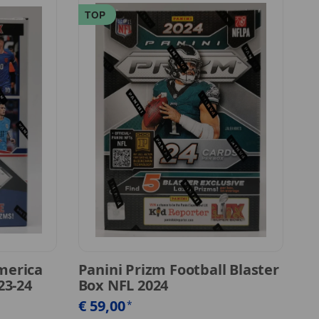
TOP
T
merica
Panini Prizm Football Blaster
P
23-24
Box NFL 2024
B
€ 59,00
€
*