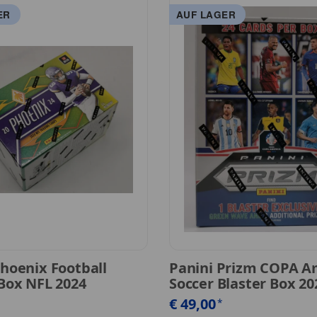
ER
AUF LAGER
Phoenix Football
Panini Prizm COPA A
 Box NFL 2024
Soccer Blaster Box 20
€ 49,00
*