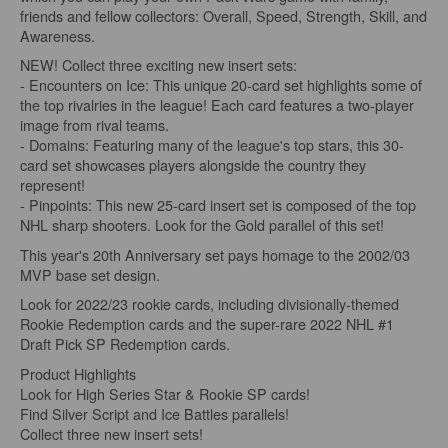
friends and fellow collectors: Overall, Speed, Strength, Skill, and
Awareness.
NEW! Collect three exciting new insert sets:
- Encounters on Ice: This unique 20-card set highlights some of
the top rivalries in the league! Each card features a two-player
image from rival teams.
- Domains: Featuring many of the league's top stars, this 30-
card set showcases players alongside the country they
represent!
- Pinpoints: This new 25-card insert set is composed of the top
NHL sharp shooters. Look for the Gold parallel of this set!
This year's 20th Anniversary set pays homage to the 2002/03
MVP base set design.
Look for 2022/23 rookie cards, including divisionally-themed
Rookie Redemption cards and the super-rare 2022 NHL #1
Draft Pick SP Redemption cards.
Product Highlights
Look for High Series Star & Rookie SP cards!
Find Silver Script and Ice Battles parallels!
Collect three new insert sets!