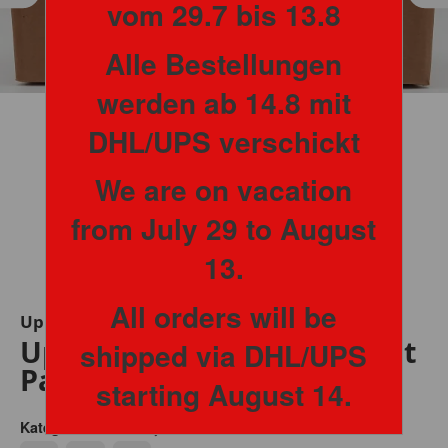
vom 29.7 bis 13.8
Alle Bestellungen
werden ab 14.8 mit
DHL/UPS verschickt
We are on vacation
from July 29 to August
13.
All orders will be
Upper Deck
Upper Deck MVP Hockey Fat
shipped via DHL/UPS
Pack Box 2022-23
starting August 14.
Eishockey - NHL
Kategorie: