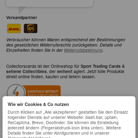
Versandpartner
Verbraucher können Waren entsprechend der Bestimmungen
des gesetzlichen Widerrufsrechts zurückgeben. Details und
Einzelheiten finden Sie in der
Widerrufsbelehrung
.
Collectorscards ist der Onlineshop für
&
Sport Trading Cards
, der weltweit agiert. Jetzt tolle Produkte
seltene Collectibles
direkt online finden, kaufen und liefern lassen.
Wie wir Cookies & Co nutzen
Durch Klicken auf „Alle akzeptieren“ gestatten Sie den Einsatz
folgender Dienste auf unserer Website: dash.bar, uptain,
ReCaptcha, Brevo, Doofinder. Sie können die Einstellung
jederzeit ändern (Fingerabdruck-Icon links unten). Weitere
Datenschutz
•
Impressum
Details finden Sie unter
und in unserer
Konfigurieren