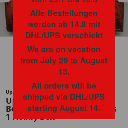
Alle Bestellungen
werden ab 14.8 mit
DHL/UPS verschickt
We are on vacation
from July 29 to August
13.
All orders will be
Upper Deck
shipped via DHL/UPS
Upper Deck Marvel
starting August 14.
Beginnings Volume 2 Series
1 Hobby Box