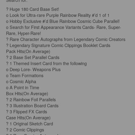
? Huge 180 Card Base Set!
o Look for Ultra-rare Purple Rainbow Reality #’d 1 of 1
o Hobby Exclusive #’d Blue Rainbow Cosmic Cube Parallel!
o Search for First Appearance Variants Cards- Rare, Super-
Rare, Hyper-Rare!
? Rare Character Autographs from Legendary Comic Creators
? Legendary Signature Comic Clippings Booklet Cards
Pack Hits(On Average)
? 2 Base Set Parallel Cards
? 1 Themed Insert Card from the following
o Deep Lore- Weapons Plus
o Team Formations
o Cosmic Alpha
o A Point in Time
Box Hits(On Average)
? 2 Rainbow Foil Parallels
? 3 Illustration Board Cards
? 3 Flipped FX Cards
Case Hits(On Average)
? 1 Original Sketch Card
? 2 Comic Clippings